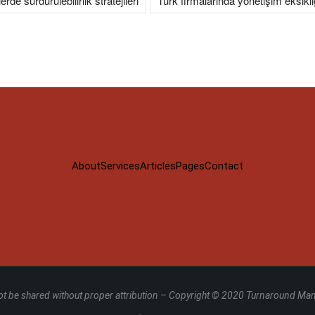
lerde sürdürülebilirlik stratejileri
Türk firmalarında yönetişim eksikli
About
Services
Articles
Pages
Contact
t be shared without proper attribution – Copyright © 2020 Turnaround M