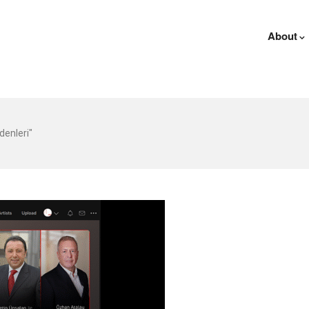
About
enleri"