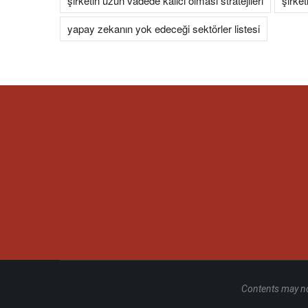
şirketin uzun vadede kalıcı olması stratejileri
şirket
yapay zekanın yok edeceği sektörler listesi
Contents may no