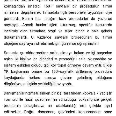
prosedür mü olur diyerek bir kenara attı. Yerine sektördeki bir
kontağından istediği 160+ sayfalık bir prosedürün firma
isimlerini değiştirerek firmadaki ilgili personele uygulayın diye
gönderdi. Benim baz aldığım bazı prosedürler de yüzlerce
sayfaydı. Ancak bunlar işleri oturmuş, spesifik konularda
incelmiş olan firmalara özgü ve yıllar içinde o hale gelmiş
dökümanlardı. O yüzlerce sayfalık prosedürleri bu firma
ölçeğine sayfaya indirebilmek için günlerce uğraşmıştım.
Sonuçta şu oldu; merkez satın almaya bakan ve işi başından
aşkın iki kişi ve de diğerleri o prosedürü asla okumadılar ve
sistem eskiden olduğu gibi kör topal gitmeye devam etti. O kişi
YK başkanının önüne bu 160+sayfalık ciltlenmiş prosedürü
koyduğunda herkes soruya çözüm getirilmiş olduğunu
düşünüyor, o kişinin yetkinliğini övüyordu.
Danışmanlık hizmeti alırken bir kişi tarafından kopyala / yapıştır
formülü ile hazır çözümler mi sunulduğu, yoksa önce gerçek
problemin anlaşılmaya mı odaklanıldığı net şekilde ayırt
edilmelidir. Doğru danışman, çözümleri konuşmadan önce