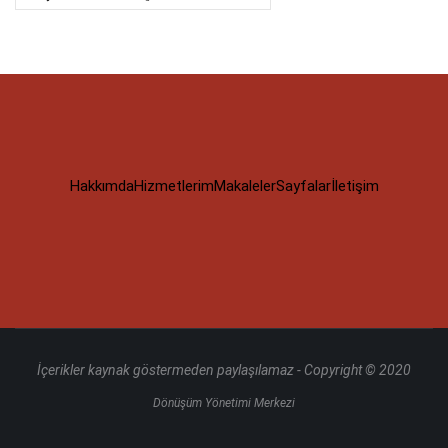
Hakkımda
Hizmetlerim
Makaleler
Sayfalar
İletişim
İçerikler kaynak göstermeden paylaşılamaz - Copyright © 2020
Dönüşüm Yönetimi Merkezi