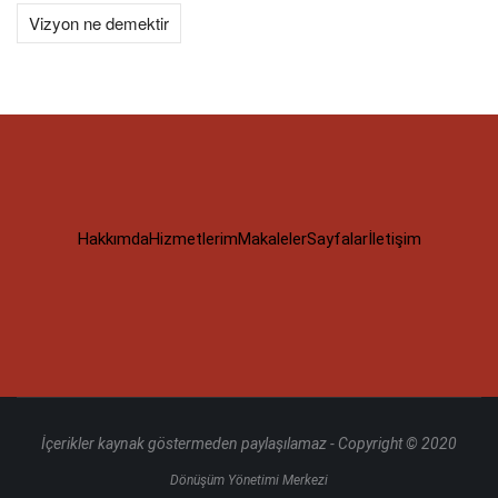
Vizyon ne demektir
Hakkımda
Hizmetlerim
Makaleler
Sayfalar
İletişim
İçerikler kaynak göstermeden paylaşılamaz - Copyright © 2020
Dönüşüm Yönetimi Merkezi